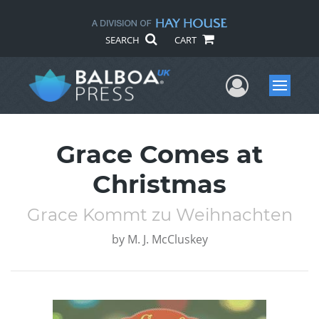
SEARCH
CART
User Me
Menu
Grace Comes at
Christmas
Grace Kommt zu Weihnachten
by
M. J. McCluskey