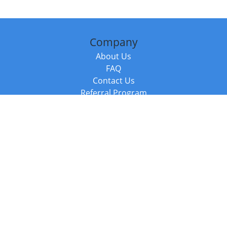
Company
About Us
FAQ
Contact Us
Referral Program
Fraud Alert
Packages & Services
Compare Packages
Services
Resources
Books
BookStub™ Redemption
Balboa Press Trending Books
Balboa Press New Releases