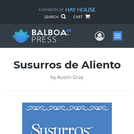
SEARCH
CART
User Me
Menu
Susurros de Aliento
by
Austin Gray