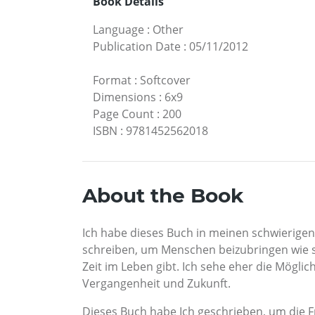
Book Details
Language
:
Other
Publication Date
:
05/11/2012
Format
:
Softcover
Dimensions
:
6x9
Page Count
:
200
ISBN
:
9781452562018
About the Book
Ich habe dieses Buch in meinen schwierige
schreiben, um Menschen beizubringen wie si
Zeit im Leben gibt. Ich sehe eher die Mögl
Vergangenheit und Zukunft.
Dieses Buch habe Ich geschrieben, um die F