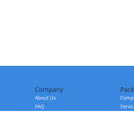
Company
Pack
About Us
Compa
FAQ
Servi
Contact Us
Resou
Referral Program
Fraud Alert