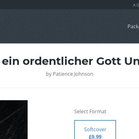
Pack
ein ordentlicher Gott 
by
Patience Johnson
Select Format
Softcover
£9.99