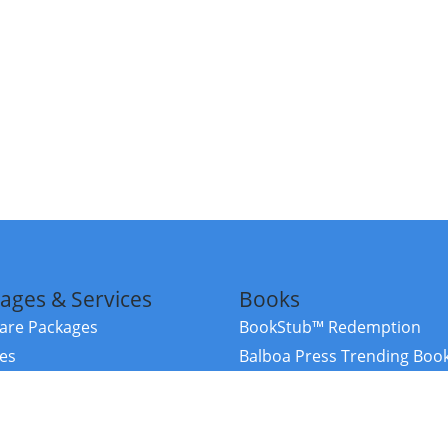
ages & Services
Books
re Packages
BookStub™ Redemption
ces
Balboa Press Trending Boo
rces
Balboa Press New Releases