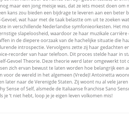
ze nog maar een jong meisje was, dat ze iets moest doen o
 een kans zou bieden een bijdrage te leveren aan een beter 
-Gevoel, wat haar met de taak belastte om uit te zoeken wat 
iste in verschillende Nederlandse symfonieorkesten. Het m
 ernstige slapeloosheid, waardoor ze haar muzikale carrière 
affen in de diepere oorzaak van de hachelijke situatie die ha
urende introspectie. Vervolgens zette zij haar gedachten 
oice-recorder van haar telefoon. Dit proces stelde haar in 
 Zelf-Gevoel Theorie. Deze theorie werd later omgewerkt tot
sen zich ervan bewust te laten worden hoe belangrijk een a
en voor de wereld in het algemeen (Vrede)! Antoinetta woon
en later naar de Verenigde Staten. Zij woont nu al vele jaren
hy Sense of Self, alsmede de Italiaanse franchise Sano Senso
 je ‘t niet hebt, loop je je eigen leven volkomen mis!