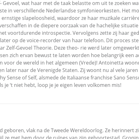
 Gevoel, wat haar met de taak belastte om uit te zoeken wat
iste in verschillende Nederlandse symfonieorkesten. Het m
, ernstige slapeloosheid, waardoor ze haar muzikale carrière
 verschaffen in de diepere oorzaak van de hachelijke situatie
met voortdurende introspectie. Vervolgens zette zij haar ge
later op de voice-recorder van haar telefoon. Dit proces s
 haar Zelf-Gevoel Theorie. Deze theo- rie werd later omgewerk
sen zich ervan bewust te laten worden hoe belangrijk een a
en voor de wereld in het algemeen (Vrede)! Antoinetta woon
en later naar de Verenigde Staten. Zij woont nu al vele jaren
hy Sense of Self, alsmede de Italiaanse franchise Sano Senso
 je ‘t niet hebt, loop je je eigen leven volkomen mis!
nd geboren, vlak na de Tweede Wereldoorlog. Ze herinnert z
wijl ze met hem door de ruïnes van zijn geboortestad, Gro