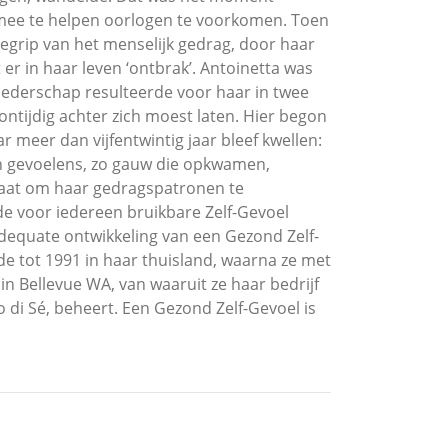
m mee te helpen oorlogen te voorkomen. Toen
begrip van het menselijk gedrag, door haar
er in haar leven ‘ontbrak’. Antoinetta was
oederschap resulteerde voor haar in twee
ontijdig achter zich moest laten. Hier begon
ar meer dan vijfentwintig jaar bleef kwellen:
en gevoelens, zo gauw die opkwamen,
staat om haar gedragspatronen te
 de voor iedereen bruikbare Zelf-Gevoel
dequate ontwikkeling van een Gezond Zelf-
de tot 1991 in haar thuisland, waarna ze met
 in Bellevue WA, van waaruit ze haar bedrijf
 di Sé, beheert. Een Gezond Zelf-Gevoel is