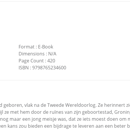
Format
:
E-Book
Dimensions
:
N/A
Page Count
:
420
ISBN
:
9798765234600
nd geboren, vlak na de Tweede Wereldoorlog. Ze herinnert z
wijl ze met hem door de ruïnes van zijn geboortestad, Gro
ze nog maar een jong meisje was, dat ze iets moest doen o
 een kans zou bieden een bijdrage te leveren aan een beter 