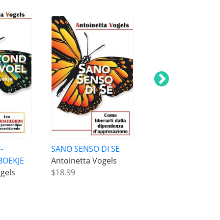
-
SANO SENSO DI SE
Slapeloosheid ho
BOEKJE
Antoinetta Vogels
kom je ervan af?
gels
$18.99
Antoinetta Vogels
$16.99