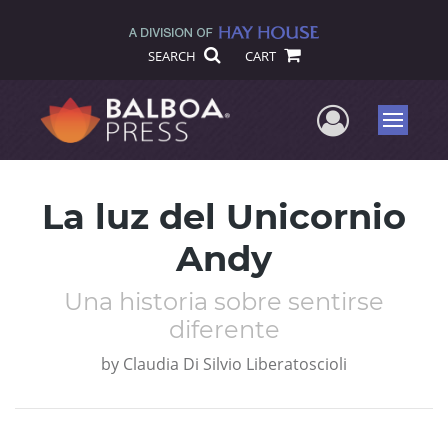
SEARCH
CART
User Me
Menu
La luz del Unicornio
Andy
Una historia sobre sentirse
diferente
by
Claudia Di Silvio Liberatoscioli