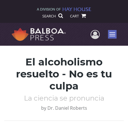
SEARCH
CART
User Me
Menu
El alcoholismo
resuelto - No es tu
culpa
La ciencia se pronuncia
by
Dr. Daniel Roberts