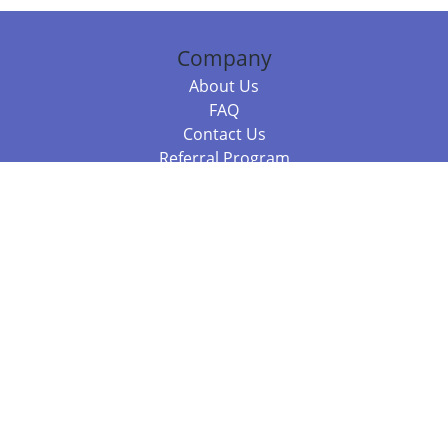
Company
About Us
FAQ
Contact Us
Referral Program
Fraud Alert
Packages & Services
Compare Packages
Services
Resources
Books
BookStub™ Redemption
Balboa Press Trending Books
Balboa Press New Releases