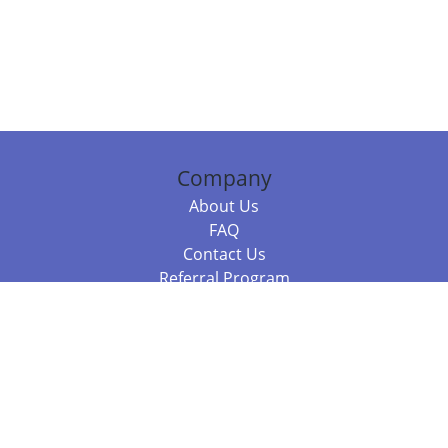
Company
About Us
FAQ
Contact Us
Referral Program
Fraud Alert
Packages & Services
Compare Packages
Services
Resources