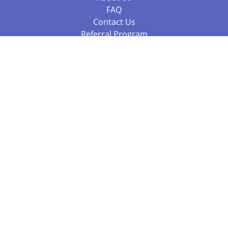
FAQ
Contact Us
Referral Program
Fraud Alert
Packages & Services
Compare Packages
Services
Resources
Books
BookStub™ Redemption
Balboa Press Trending Books
Balboa Press New Releases
Call 844.682.1282
812.358.7586
or
(local)