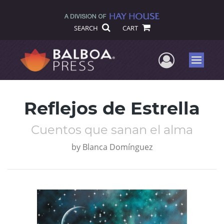
SEARCH
CART
User Me
Menu
Reflejos de Estrella
Cuentos que sanan el alma
by
Blanca Domínguez