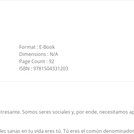
Format
:
E-Book
Dimensions
:
N/A
Page Count
:
92
ISBN
:
9781504331203
estresante. Somos seres sociales y, por ende, necesitamos a
es sanas en tu vida eres tú. Tú eres el común denominador en