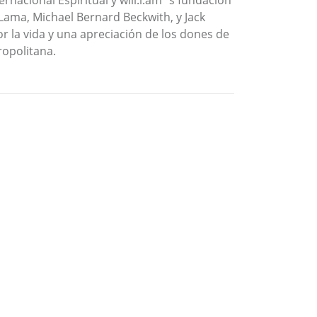
nacional Espiritual y will.i.am "s fundación
i Lama, Michael Bernard Beckwith, y Jack
r la vida y una apreciación de los dones de
ropolitana.