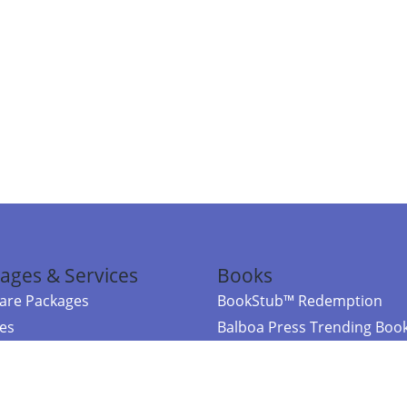
ages & Services
Books
re Packages
BookStub™ Redemption
ces
Balboa Press Trending Boo
rces
Balboa Press New Releases