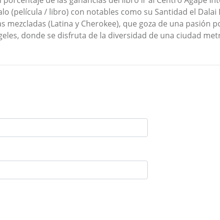
rcentaje de las ganancias del libro ir al Centro Agape Inter
alo (película / libro) con notables como su Santidad el Dala
s mezcladas (Latina y Cherokee), que goza de una pasión po
geles, donde se disfruta de la diversidad de una ciudad met