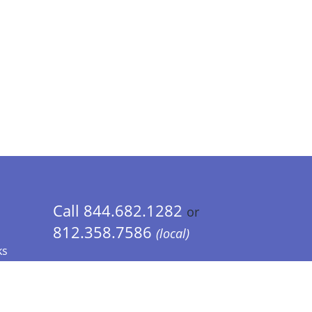
Call 844.682.1282
or
812.358.7586
(local)
ks