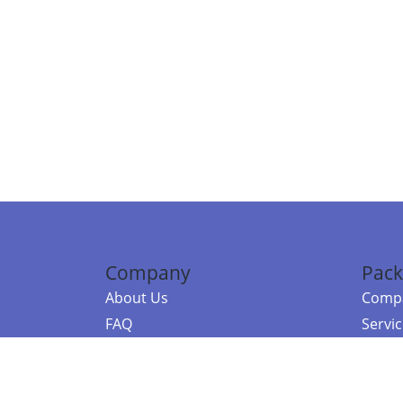
Company
Pack
About Us
Compa
FAQ
Servi
Contact Us
Resou
Referral Program
Fraud Alert