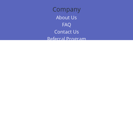
Company
About Us
FAQ
Contact Us
Referral Program
Fraud Alert
Packages & Services
Compare Packages
Services
Resources
Books
BookStub™ Redemption
Balboa Press Trending Books
Balboa Press New Releases
Call 844.682.1282
812.358.7586
or
(local)