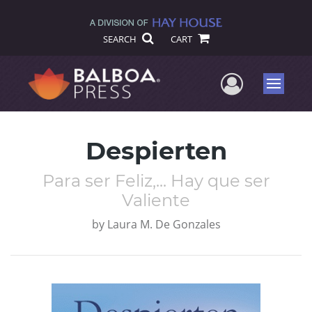
SEARCH
CART
User Me
Menu
Despierten
Para ser Feliz,... Hay que ser
Valiente
by
Laura M. De Gonzales