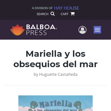
SEARCH
CART
User Me
Menu
Mariella y los
obsequios del mar
by
Huguette Castañeda