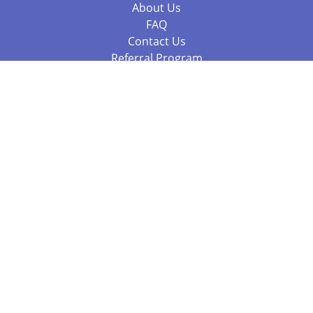
About Us
FAQ
Contact Us
Referral Program
Fraud Alert
Packages & Services
Compare Packages
Services
Resources
Books
BookStub™ Redemption
Balboa Press Trending Books
Balboa Press New Releases
Call 844.682.1282
812.358.7586
or
(local)