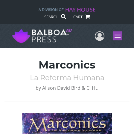
SEARCH
CART
User Me
Menu
Marconics
La Reforma Humana
by
Alison David Bird & C. Ht.