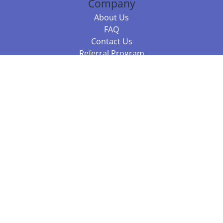
Company
About Us
FAQ
Contact Us
Referral Program
Fraud Alert
Packages & Services
Compare Packages
Services
Resources
Books
BookStub™ Redemption
Balboa Press Trending Books
Balboa Press New Releases
Call +61 3 7043 7732