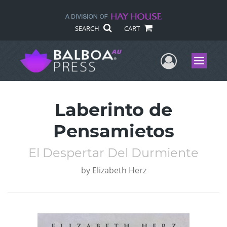
SEARCH
CART
User Me
Menu
Laberinto de
Pensamietos
El Despertar Del Durmiente
by
Elizabeth Herz