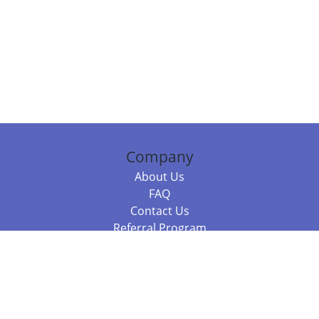
Company
About Us
FAQ
Contact Us
Referral Program
Fraud Alert
Packages & Services
Compare Packages
Services