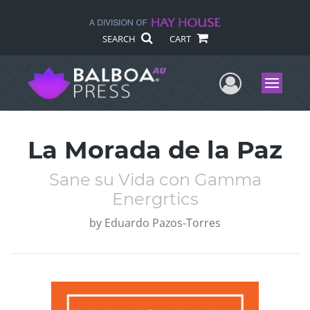
SEARCH
CART
User Me
Menu
La Morada de la Paz
Sane su Vida con Gamma
Energrtics
by
Eduardo Pazos-Torres