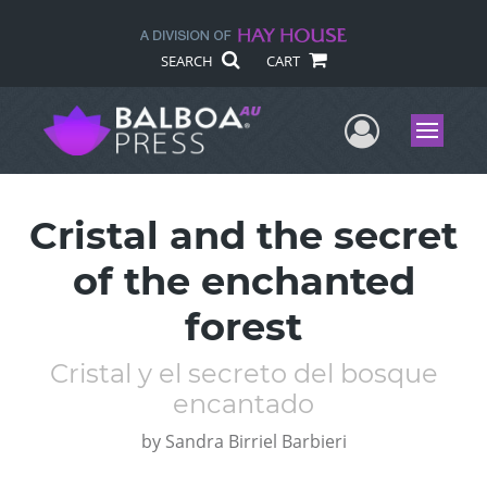
SEARCH
CART
User Me
Menu
Cristal and the secret
of the enchanted
forest
Cristal y el secreto del bosque
encantado
by
Sandra Birriel Barbieri