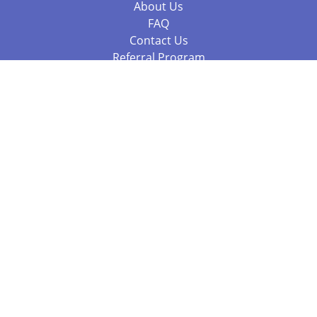
About Us
FAQ
Contact Us
Referral Program
Fraud Alert
Packages & Services
Compare Packages
Services
Resources
Books
BookStub™ Redemption
Balboa Press Trending Books
Balboa Press New Releases
Call +61 3 7043 7732