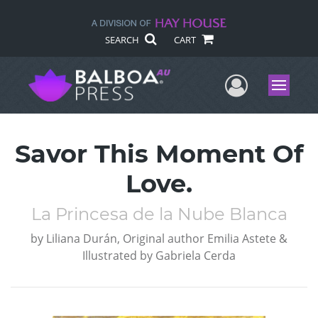
SEARCH
CART
User Me
Menu
Savor This Moment Of
Love.
La Princesa de la Nube Blanca
by
Liliana Durán, Original author Emilia Astete &
Illustrated by Gabriela Cerda