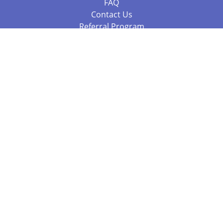
FAQ
Contact Us
Referral Program
Fraud Alert
Packages & Services
Compare Packages
Services
Resources
Books
BookStub™ Redemption
Balboa Press Trending Books
Balboa Press New Releases
Call +61 3 7043 7732