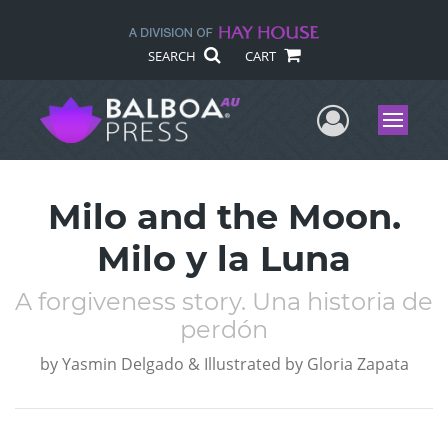
SEARCH
CART
User Me
Menu
Milo and the Moon.
Milo y la Luna
A forgiveness story. Una historia de
perdón
by
Yasmin Delgado & Illustrated by Gloria Zapata