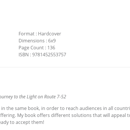
Format
:
Hardcover
Dimensions
:
6x9
Page Count
:
136
ISBN
:
9781452553757
ourney to the Light on Route 7-52
h in the same book, in order to reach audiences in all coun
ffering. My book offers different solutions that will appeal to
eady to accept them!