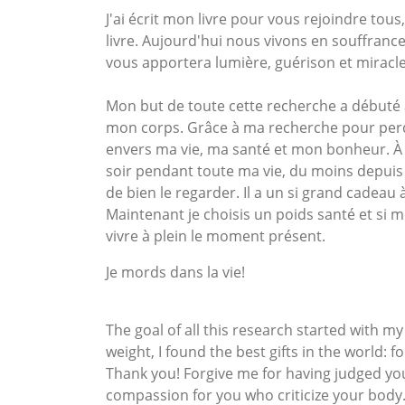
J'ai écrit mon livre pour vous rejoindre tou
livre. Aujourd'hui nous vivons en souffrance
vous apportera lumière, guérison et miracl
Mon but de toute cette recherche a débuté a
mon corps. Grâce à ma recherche pour perdr
envers ma vie, ma santé et mon bonheur. À mo
soir pendant toute ma vie, du moins depuis
de bien le regarder. Il a un si grand cadeau 
Maintenant je choisis un poids santé et si mo
vivre à plein le moment présent.
Je mords dans la vie!
The goal of all this research started with m
weight, I found the best gifts in the world: 
Thank you! Forgive me for having judged you fr
compassion for you who criticize your body. I