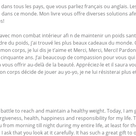
s, dans tous les pays, que vous parliez français ou anglais.
 dans ce monde. Mon livre vous offre diverses solutions afi
es!
vec mon combat intérieur afi n de maintenir un poids santé.
e du poids, j’ai trouvé les plus beaux cadeaux du monde. 
n corps, je lui dis je t’aime et Merci, Merci, Merci! Pardo
 cinquante ans. J’ai beaucoup de compassion pour vous qui 
à vous offrir au-delà de la beauté. Appréciez-le et il saura v
n corps décide de jouer au yo-yo, je ne lui résisterai plus et
y battle to reach and maintain a healthy weight. Today, I am 
forgiveness, health, happiness and responsibility for my life
om morning till night during my entire life, at least for the 
 ask that you look at it carefully. It has such a great gift 