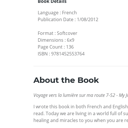
Book Details
Language
:
French
Publication Date
:
1/08/2012
Format
:
Softcover
Dimensions
:
6x9
Page Count
:
136
ISBN
:
9781452553764
About the Book
Voyage vers la lumière sur ma route 7-52
-
My J
I wrote this book in both French and Englis
read. Today we are living in a world full of su
healing and miracles to you when you are r