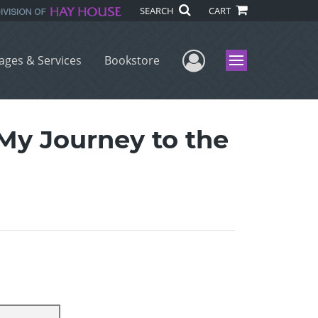
SEARCH
CART
User Menu
ages & Services
Bookstore
Menu
/My Journey to the